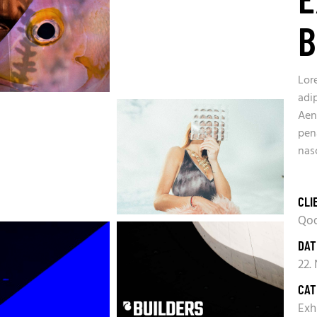
B
Lor
adi
Aen
pen
nas
CLI
Qod
DAT
22.
CAT
Exh