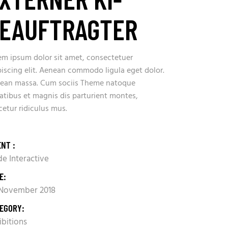
EAUFTRAGTER
em ipsum dolor sit amet, consectetuer
piscing elit. Aenean commodo ligula eget dolor.
ean massa. Cum sociis Theme natoque
atibus et magnis dis parturient montes,
cetur ridiculus mus.
ENT :
e Interactive
E:
 November 2018
EGORY:
ibitions