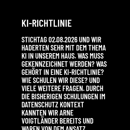
KI-RICHTLINIE
DATE
EINFA
STICHTAG 02.08.2026 UND WIR
HADERTEN SEHR MIT DEM THEMA
ES IST 
KI IN UNSEREM HAUS. WAS MUSS
UNS GA
GEKENNZEICHNET WERDEN? WAS
PRAGMA
GEHÖRT IN EINE KI-RICHTLINIE?
NÄHER B
WIE SCHULEN WIR DIESE? UND
BEISPIE
VIELE WEITERE FRAGEN. DURCH
NACHVO
DIE BISHERIGEN SCHULUNGEN IM
WENN E
DATENSCHUTZ KONTEXT
HEISST 
KANNTEN WIR ARNE
AT ER I
VOIGTLÄNDER BEREITS UND
ABEI, W
WAREN VON DEM ANSATZ