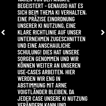
BWANDE
BEGEISTERT - GENAUSO HAT ES
DAS IS
SICH BEIM THEMA KI VERHALTEN.
EINE PRÄZISE EINORDNUNG
Pia
Market
UNSERER KI NUTZUNG, EINE
Managerin
KLARE RICHTLINIE AUF UNSER
UNTERNEHMEN ZUGESCHNITTEN
UND EINE ANSCHAULICHE
SCHULUNG! DIES HAT UNSERE
SORGEN GENOMMEN UND WIR
KÖNNEN WEITER AN UNSEREN
USE-CASES ARBEITEN. HIER
WERDEN WIR ENG IN
ABSTIMMUNG MIT ARNE
VOIGTLÄNDER BLEIBEN, DA
JEDER CASE UNSERE KI NUTZUNG
VERÄNDERN KANN UND