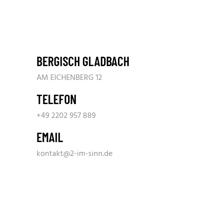
BERGISCH GLADBACH
AM EICHENBERG 12
TELEFON
+49 2202 957 889
EMAIL
kontakt@2-im-sinn.de